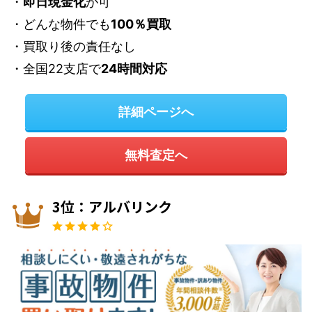
・
即日現金化
が可
・どんな物件
でも
100％買取
・買取り後の責任なし
・全国22支店で
24時間対応
詳細ページへ
無料査定へ
3位：アルバリンク