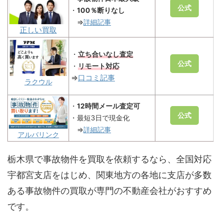
公式
・
100％断りなし
⇒
詳細記事
正しい買取
・
立ち合いなし査定
公式
・
リモート対応
⇒
口コミ
記事
ラクウル
・
12時間メール査定可
公式
・最短3日で現金化
⇒
詳細記事
アルバリンク
栃木県で事故物件を買取を依頼するなら、全国対応
宇都宮支店をはじめ、関東地方の各地に支店が多数
ある事故物件の買取が専門の不動産会社がおすすめ
です。