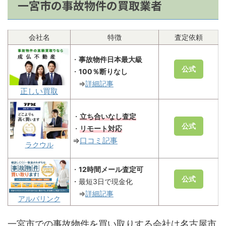
一宮市の事故物件の買取業者
会社名
特徴
査定依頼
・
事故物件日本最大級
公式
・
100％断りなし
⇒
詳細記事
正しい買取
・
立ち合いなし査定
公式
・
リモート対応
⇒
口コミ
記事
ラクウル
・
12時間メール査定可
公式
・最短3日で現金化
⇒
詳細記事
アルバリンク
一宮市での事故物件を買い取りする会社は名古屋市