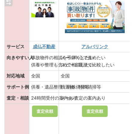
サービス
成仏不動産
アルバリンク
向きやすい人
事故物件の相談を手厚くしたい
メール中心で進めたい
供養や整理も含めて相談したい
スピード重視で比較したい
対応地域
全国
全国
サポート例
供養・遺品整理・特殊清掃等
残置物・特殊清掃等
査定・相談
24時間受付の案内あり
メール査定の案内あり
査定依頼
査定依頼