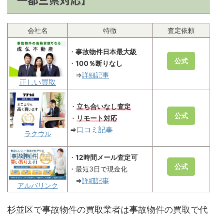
会社名
特徴
査定依頼
・
事故物件日本最大級
公式
・
100％断りなし
⇒
詳細記事
正しい買取
・
立ち合いなし査定
公式
・
リモート対応
⇒
口コミ
記事
ラクウル
・
12時間メール査定可
公式
・最短3日で現金化
⇒
詳細記事
アルバリンク
杉並区で事故物件の買取業者は事故物件の買取で代