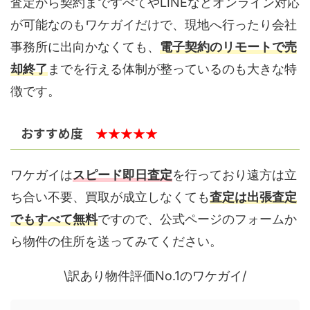
査定から契約まですべてやLINEなどオンライン対応
が可能なのもワケガイだけで、現地へ行ったり会社
事務所に出向かなくても、
電子契約のリモートで売
却終了
までを行える体制が整っているのも大きな特
徴です。
おすすめ度
★★★★★
ワケガイは
スピード即日査定
を行っており遠方は立
ち合い不要、買取が成立しなくても
査定は出張査定
でもすべて無料
ですので、公式ページのフォームか
ら物件の住所を送ってみてください。
\訳あり物件評価No.1のワケガイ/