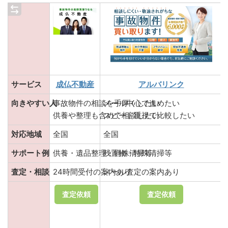
サービス
成仏不動産
アルバリンク
向きやすい人
事故物件の相談を手厚くしたい
メール中心で進めたい
供養や整理も含めて相談したい
スピード重視で比較したい
対応地域
全国
全国
サポート例
供養・遺品整理・特殊清掃等
残置物・特殊清掃等
査定・相談
24時間受付の案内あり
メール査定の案内あり
査定依頼
査定依頼